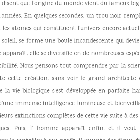
s disent que l’origine du monde vient du fameux big b
 d’années. En quelques secondes, un trou noir remp
t les atomes qui constituent l’univers encore actue
n soleil, se forme une boule incandescente qui devien
ie apparaît, elle se diversifie en de nombreuses espè
nsibilité. Nous pensons tout comprendre par la sci
te cette création, sans voir le grand architecte
e la vie biologique s’est développée en parfaite
 d’une immense intelligence lumineuse et bienveilla
sieurs extinctions complètes de cette vie suite à des
iques. Puis, l’ homme apparaît enfin, et il ve