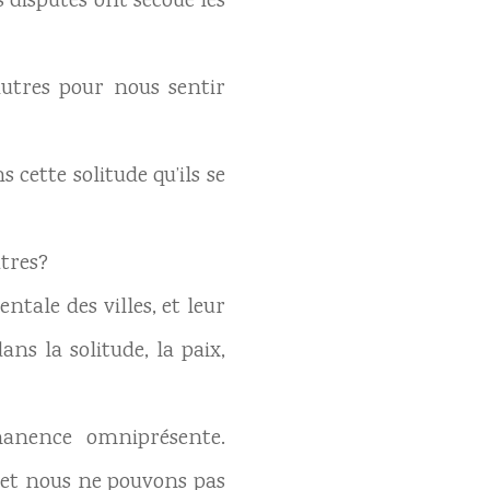
s disputes ont secoué les
autres pour nous sentir
 cette solitude qu’ils se
utres?
tale des villes, et leur
ns la solitude, la paix,
manence omniprésente.
s et nous ne pouvons pas