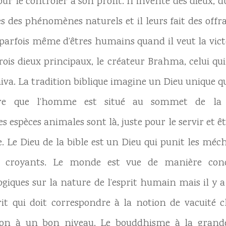
 le contrôler à son profit. Il invente des dieux, du 
es des phénomènes naturels et il leurs fait des offr
 parfois même d’êtres humains quand il veut la victo
trois dieux principaux, le créateur Brahma, celui qui
Shiva. La tradition biblique imagine un Dieu unique 
dère que l’homme est situé au sommet de l
s espèces animales sont là, juste pour le servir et
e. Le Dieu de la bible est un Dieu qui punit les mé
les croyants. Le monde est vue de manière con
giques sur la nature de l’esprit humain mais il y a
rit qui doit correspondre à la notion de vacuité c
ion à un bon niveau. Le bouddhisme à la grande