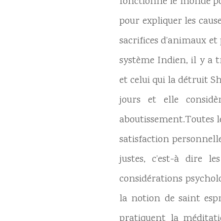
fonctionne le monde pour
pour expliquer les caus
sacrifices d’animaux et
système Indien, il y a 
et celui qui la détruit 
jours et elle consi
aboutissement.Toutes le
satisfaction personnell
justes, c’est-à dire 
considérations psycholo
la notion de saint esp
pratiquent la méditat