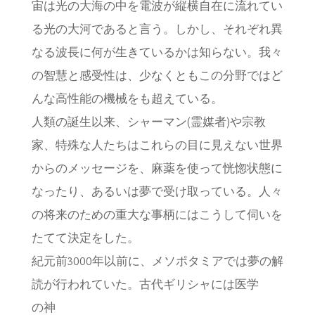
宙は光の大海の中を電波が縦横自在に流れてい
る光の大河であると言う。しかし、それぞれ異
なる波長に何が生きているかは知らない。我々
の智慧と感受性は、少なくともこの分野ではど
んな高性能の機械をも超えている。
人類の誕生以来、シャーマン(霊媒者)や宗教
家、特殊な人たちはこれらの目に見えない世界
からのメッセージを、麻薬を使って恍惚状態に
なったり、あるいは夢で受け取っている。人々
の将来のための重大な事柄にはこうして伺いを
たてて決定をした。
紀元前3000年以前に、メソポタミアでは夢の解
読が行われていた。古代ギリシャには医学
の神