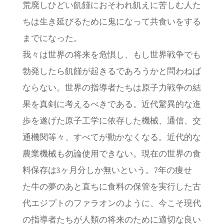
荒廃しひどい飢饉におそわれ飢えに苦しむ人た
ちは生き延びるために鬼になって共食いをする
までになった。
我々は世界の将来を危惧し、もし世界戦争でも
勃発したら飢饉が起きるであろうかと問わねば
ならない。世界の指導者たちは原子力戦争の結
果を真剣に考えるべきである。近代驚異的な進
歩を遂げた原子工学に依存した機械、通信、交
通機関等々、すべてが動かなくなる。近代的な
農業機械も勿論使用できない。現在の世界の食
料保存は3ヶ月分しか無いという。7年の痩せ
た牛の夢のあと直ちに食料の保管を実行した古
代エジプトのファラオンのように、今こそ現代
の指導者たちが人類の将来のために適切な良い