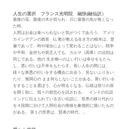
人生の選択 フランス光明院 融快(融仙訳）
最後の花、最後の木が切られ、川に最後の魚が無くなっ
た時、
人間はお金は食べられないと気がつくであろう。 アメリ
カインデアンの酋長 仏 教が教える生き方の根本は、普
遍であって、時や場合によって変わることはない。戦争
や平和、金持ちや貧乏人でも、カルマ（因果）の法則は
同じである。他の 生き物へのよい行いは幸せをもたら
し、悪い行いは不幸をもたらす。長い人生の間には、
様々な善悪の行いをする機会に出会う。見ないふりをい
たり、無関心の まま何もしないことがある。善い行いを
をすることを選ぼう、心が明るくなる。仏様は悟りの扉
を開く前に、我々の慈悲心を試される。 インドの伝説
インドに伝えられている古い伝説に、世界の移り代わり
を４段階に分けて人間社会の推移を象徴的に描いたもの
がある。 第１の世界は、賢者の時代、...