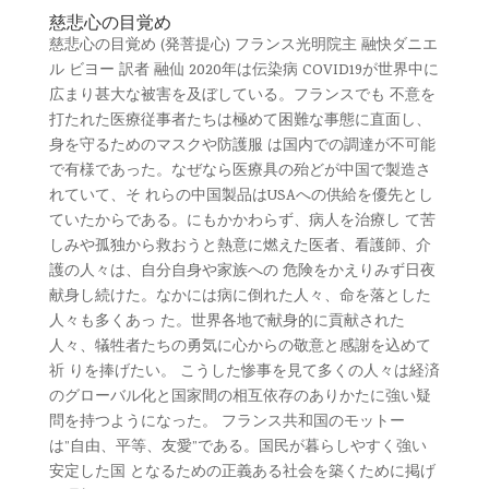
慈悲心の目覚め
慈悲心の目覚め (発菩提心) フランス光明院主 融快ダニエ
ル ビヨー 訳者 融仙 2020年は伝染病 COVID19が世界中に
広まり甚大な被害を及ぼしている。フランスでも 不意を
打たれた医療従事者たちは極めて困難な事態に直面し、
身を守るためのマスクや防護服 は国内での調達が不可能
で有様であった。なぜなら医療具の殆どが中国で製造さ
れていて、そ れらの中国製品はUSAへの供給を優先とし
ていたからである。にもかかわらず、病人を治療し て苦
しみや孤独から救おうと熱意に燃えた医者、看護師、介
護の人々は、自分自身や家族への 危険をかえりみず日夜
献身し続けた。なかには病に倒れた人々、命を落とした
人々も多くあっ た。世界各地で献身的に貢献された
人々、犠牲者たちの勇気に心からの敬意と感謝を込めて
祈 りを捧げたい。 こうした惨事を見て多くの人々は経済
のグローバル化と国家間の相互依存のありかたに強い疑
問を持つようになった。 フランス共和国のモットー
は”自由、平等、友愛”である。国民が暮らしやすく強い
安定した国 となるための正義ある社会を築くために掲げ