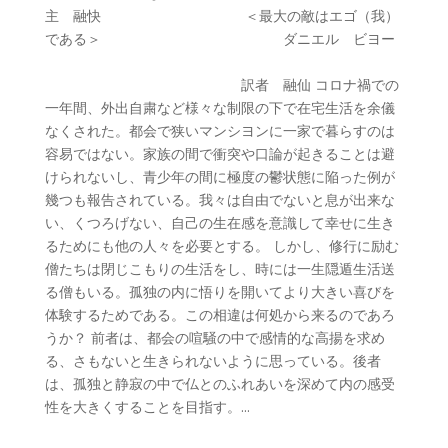
主 融快 ＜最大の敵はエゴ（我）
である＞ ダニエル ビヨー
訳者 融仙 コロナ禍での
一年間、外出自粛など様々な制限の下で在宅生活を余儀
なくされた。都会で狭いマンシヨンに一家で暮らすのは
容易ではない。家族の間で衝突や口論が起きることは避
けられないし、青少年の間に極度の鬱状態に陥った例が
幾つも報告されている。我々は自由でないと息が出来な
い、くつろげない、自己の生在感を意識して幸せに生き
るためにも他の人々を必要とする。 しかし、修行に励む
僧たちは閉じこもりの生活をし、時には一生隠遁生活送
る僧もいる。孤独の内に悟りを開いてより大きい喜びを
体験するためである。この相違は何処から来るのであろ
うか？ 前者は、都会の喧騒の中で感情的な高揚を求め
る、さもないと生きられないように思っている。後者
は、孤独と静寂の中で仏とのふれあいを深めて内の感受
性を大きくすることを目指す。...