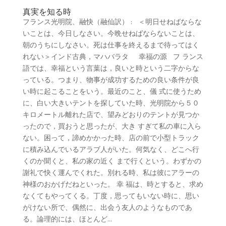
真実を知る時
フランス光明院、融快（融仙訳） : ＜明日せねばならな
いことは、今日しなさい。今晩せねばならないことは、
朝のうちにしなさい。死は仕事を終えるまで待ってはく
れない＞インド古典，マハバラタ 幸福の源 フ ランス
語では、幸福という言葉は，良いと時という二字からな
っている。つまり、物事が成功するための良い条件が良
い時に起こることをいう。最近のこと、儀 式に使うため
に、白い大きいテントを探していた時、光明院から５０
キロメートル離れた店で、望みどおりのテントが見つか
ったので，買おうと思ったが、大き すぎて私の車に入ら
ない。困って，諦めかかった時、店の前で小型トラック
に積み込んでいるアラブ人がいた。何気なく、どこへ行
くのか聞くと、私の家の近く まで行くという。わずかの
謝礼で快く運んでくれた。別れる時、私は彼にアラーの
神様のおかげだねといった。 幸 福は、時とすると、求め
なくてもやってくる。丁度，思ってもいない時に、思い
がけない所で、偶然に、出会う友人のようなものであ
る。論理的には、ほとんど...