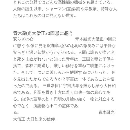
ともこの分野ではどんな高性能の機械をも超えている。
人類の誕生以来、シャーマン(霊媒者)や宗教家、特殊な人
たちはこれらの目に見えない世界...
青木融光大僧正30回忌に想う
安らぎの心 青木融光大僧正30回忌
に想う 仏像に見る釈迦牟尼仏のお顔の微笑みには平静な
安らぎと深い知慧がうかがわれる。人間は誰もが病と老
と死をまぬがれないと知った青年は、王国と妻と子供を
捨て、森林に隠退し、厳しい修行を重ねて瞑想にふけっ
た。そして、ついに苦しみから解脱するにいたった。 何
を見出したからであろうか？宇宙は一体であることを悟
ったのである。 三世常恒に宇宙法界を照らし給う大日如
来である。凡聖を貫き十方に普く自他一如の真心であ
る。白浄の蓮華の如く円明の月輪の如く 物と対立する
心でなく 所謂物心不二の霊体であ
る。 青木融光
大僧正 大日如来の信仰...