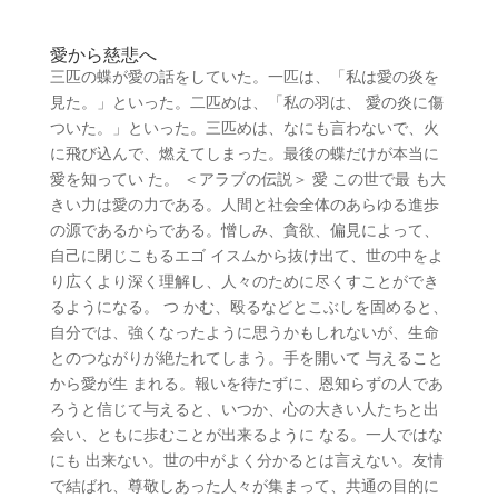
愛から慈悲へ
三匹の蝶が愛の話をしていた。一匹は、「私は愛の炎を
見た。」といった。二匹めは、「私の羽は、 愛の炎に傷
ついた。」といった。三匹めは、なにも言わないで、火
に飛び込んで、燃えてしまった。最後の蝶だけが本当に
愛を知ってい た。 ＜アラブの伝説＞ 愛 この世で最 も大
きい力は愛の力である。人間と社会全体のあらゆる進歩
の源であるからである。憎しみ、貪欲、偏見によって、
自己に閉じこもるエゴ イスムから抜け出て、世の中をよ
り広くより深く理解し、人々のために尽くすことができ
るようになる。 つ かむ、殴るなどとこぶしを固めると、
自分では、強くなったように思うかもしれないが、生命
とのつながりが絶たれてしまう。手を開いて 与えること
から愛が生 まれる。報いを待たずに、恩知らずの人であ
ろうと信じて与えると、いつか、心の大きい人たちと出
会い、ともに歩むことが出来るように なる。一人ではな
にも 出来ない。世の中がよく分かるとは言えない。友情
で結ばれ、尊敬しあった人々が集まって、共通の目的に