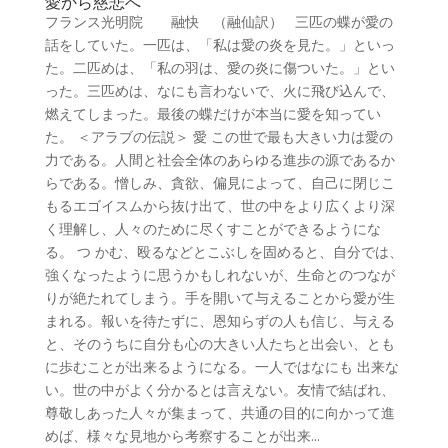
愛から慈悲へ
フランス光明院 融快 （融仙訳） 三匹の蝶が愛の
話をしていた。一匹は、「私は愛の炎を見た。」といっ
た。二匹めは、「私の羽は、愛の炎に傷ついた。」とい
った。三匹めは、なにも言わないで、火に飛び込んで、
燃えてしまった。最後の蝶だけが本当に愛を知ってい
た。 ＜アラブの伝説＞ 愛 この世で最も大きい力は愛の
力である。人間と社会全体のあらゆる進歩の源であるか
らである。憎しみ、貪欲、偏見によって、自己に閉じこ
もるエゴイスムから抜け出て、世の中をより広くより深
く理解し、人々のために尽くすことができるようにな
る。 つ かむ、殴るなどとこぶしを固めると、自分では、
強くなったように思うかもしれないが、生命とのつなが
りが絶たれてしまう。手を開いて与えることから愛が生
まれる。報いを待たずに、恩知らずの人も信じ、与える
と、そのうちに自分も心の大きい人たちと出会い、とも
に歩むことが出来るようになる。一人ではなにも 出来な
い。世の中がよく分かるとは言えない。友情で結ばれ、
尊敬しあった人々が集まって、共通の目的に向かって進
めば、様々な見地から考察することが出来...