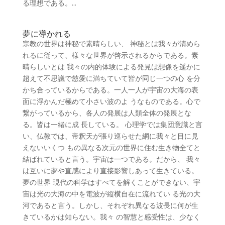
る理想である。...
夢に導かれる
宗教の世界は神秘で素晴らしい、 神秘とは我々が清めら
れるに従って、様々な世界が啓示されるからである。素
晴らしいとは 我々の内的体験による発見は想像を遥かに
超えて不思議で慈愛に満ちていて皆が同じ一つの心 を分
かち合っているからである。一人一人が宇宙の大海の表
面に浮かんだ極めて小さい波のよ うなものである。心で
繋がっているから、各人の発展は人類全体の発展とな
る。皆は一緒に成 長している。 心理学では集団意識と言
い、仏教では、帝釈天が張り巡らせた網に我々と目に見
えないいくつ もの異なる次元の世界に住む生き物全てと
結ばれていると言う。宇宙は一つである。だから、 我々
は互いに夢や直感により直接影響しあって生きている。
夢の世界 現代の科学はすべてを解くことができない、宇
宙は光の大海の中を電波が縦横自在に流れてい る光の大
河であると言う。しかし、それぞれ異なる波長に何が生
きているかは知らない。我々 の智慧と感受性は、少なく