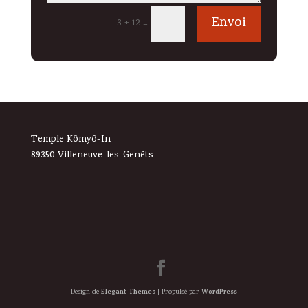
Alternative:
Envoi
3 + 12
=
Temple Kômyô-In
89350 Villeneuve-les-Genêts
Elegant Themes
WordPress
Design de
| Propulsé par