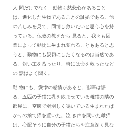
人 間だけでなく、動物も慈悲心があること
は、進化した生物であることの証拠である。他
の苦しみを見て、同情し救いたいと思う心を持
っている。仏教の教えから 見ると、我々も因
業によって動物に生まれ変わることもあると思
うと、動物にも親切にしたくなるのは当然であ
る。飼い主を慕ったり、時には命を救ったなど
の 話はよく聞く。
動 物にも、愛憎の感情があると、獣医は語
る。五匹の子猫に乳を飲ませている雌猫の隣の
部屋に、空腹で弱弱しく鳴いている生まれたば
かりの捨て猫を置いた。泣 き声を聞いた雌猫
は、心配そうに自分の子猫たちを注意深く見な